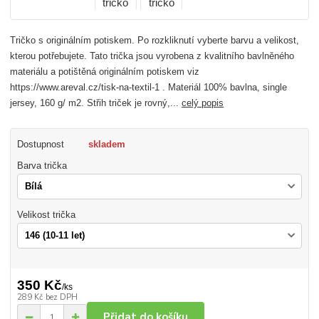
Tričko s originálním potiskem. Po rozkliknutí vyberte barvu a velikost,
kterou potřebujete. Tato trička jsou vyrobena z kvalitního bavlněného
materiálu a potištěná originálním potiskem viz
https://www.areval.cz/tisk-na-textil-1 . Materiál 100% bavlna, single
jersey, 160 g/ m2. Střih triček je rovný,...
celý popis
Dostupnost
skladem
Barva trička
Velikost trička
350 Kč
/
ks
289 Kč
bez DPH
Přidat do košíku