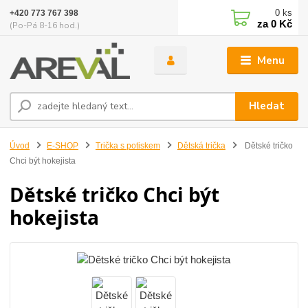
0
ks
+420 773 767 398
za
0 Kč
(Po-Pá 8-16 hod.)
Menu
Hledat
Úvod
E-SHOP
Trička s potiskem
Dětská trička
Dětské tričko
Chci být hokejista
Dětské tričko Chci být
hokejista