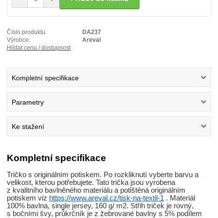
Číslo produktu:
DA237
Výrobce:
Areval
Hlídat cenu / dostupnost
Kompletní specifikace
Parametry
Ke stažení
Kompletní specifikace
Tričko s originálním potiskem. Po rozkliknutí vyberte barvu a
velikost, kterou potřebujete. Tato trička jsou vyrobena
z kvalitního bavlněného materiálu a potištěná originálním
potiskem viz
https://www.areval.cz/tisk-na-textil-1
. Materiál
100% bavlna, single jersey, 160 g/ m2. Střih triček je rovný,
s bočními švy, průkrčník je z žebrované bavlny s 5% podílem