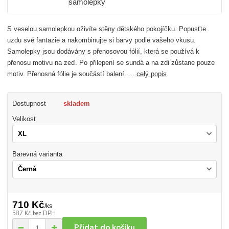
S veselou samolepkou oživíte stěny dětského pokojíčku. Popusťte
uzdu své fantazie a nakombinujte si barvy podle vašeho vkusu.
Samolepky jsou dodávány s přenosovou fólií, která se používá k
přenosu motivu na zeď. Po přilepení se sundá a na zdi zůstane pouze
motiv. Přenosná fólie je součástí balení. ...
celý popis
Dostupnost
skladem
Velikost
Barevná varianta
710 Kč
/
ks
587 Kč
bez DPH
Přidat do košíku