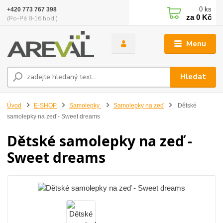
0
ks
+420 773 767 398
za
0 Kč
(Po-Pá 8-16 hod.)
Menu
Hledat
Úvod
E-SHOP
Samolepky
Samolepky na zeď
Dětské
samolepky na zeď - Sweet dreams
Dětské samolepky na zeď -
Sweet dreams