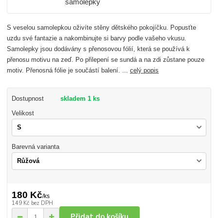
S veselou samolepkou oživíte stěny dětského pokojíčku. Popusťte
uzdu své fantazie a nakombinujte si barvy podle vašeho vkusu.
Samolepky jsou dodávány s přenosovou fólií, která se používá k
přenosu motivu na zeď. Po přilepení se sundá a na zdi zůstane pouze
motiv. Přenosná fólie je součástí balení. ...
celý popis
Dostupnost
skladem 1 ks
Velikost
Barevná varianta
180 Kč
/
ks
149 Kč
bez DPH
Přidat do košíku