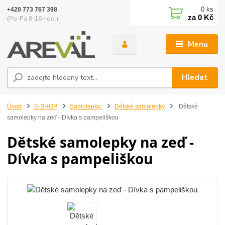
0
ks
+420 773 767 398
za
0 Kč
(Po-Pá 8-16 hod.)
Menu
Hledat
Úvod
E-SHOP
Samolepky
Dětské samolepky
Dětské
samolepky na zeď - Dívka s pampeliškou
Dětské samolepky na zeď -
Dívka s pampeliškou