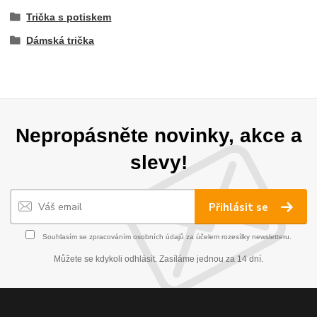
Trička s potiskem
Dámská trička
Nepropásněte novinky, akce a
slevy!
Přihlásit se
Souhlasím se
zpracováním osobních údajů
za účelem rozesílky newsletteru.
Můžete se kdykoli odhlásit. Zasíláme jednou za 14 dní.