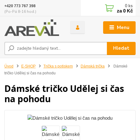
0
ks
+420 773 767 398
za
0 Kč
(Po-Pá 8-16 hod.)
Menu
Hledat
Úvod
E-SHOP
Trička s potiskem
Dámská trička
Dámské
tričko Udělej si čas na pohodu
Dámské tričko Udělej si čas
na pohodu