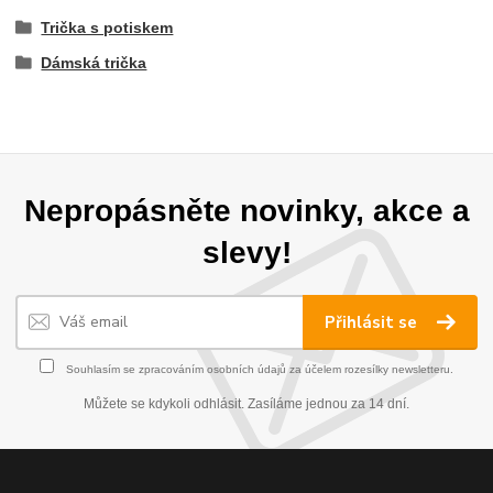
Trička s potiskem
Dámská trička
Nepropásněte novinky, akce a
slevy!
Přihlásit se
Souhlasím se
zpracováním osobních údajů
za účelem rozesílky newsletteru.
Můžete se kdykoli odhlásit. Zasíláme jednou za 14 dní.