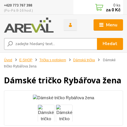
0
ks
+420 773 767 398
za
0 Kč
(Po-Pá 8-16 hod.)
Menu
Hledat
Úvod
E-SHOP
Trička s potiskem
Dámská trička
Dámské
tričko Rybářova žena
Dámské tričko Rybářova žena