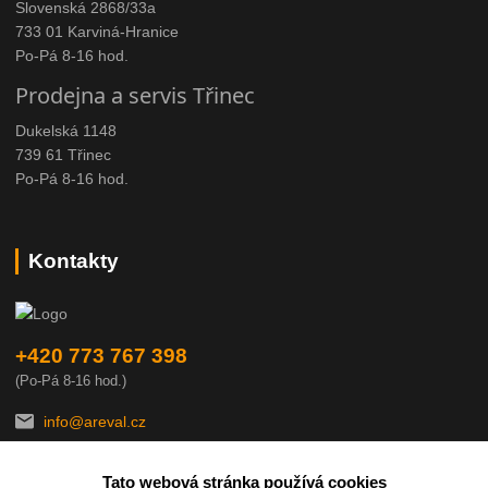
Slovenská 2868/33a
733 01 Karviná-Hranice
Po-Pá 8-16 hod.
Prodejna a servis Třinec
Dukelská 1148
739 61 Třinec
Po-Pá 8-16 hod.
Kontakty
+420 773 767 398
(Po-Pá 8-16 hod.)
info@areval.cz
Tato webová stránka používá cookies