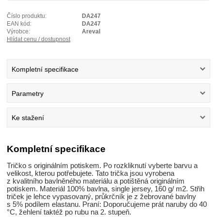
Číslo produktu:
DA247
EAN kód:
DA247
Výrobce:
Areval
Hlídat cenu / dostupnost
Kompletní specifikace
Parametry
Ke stažení
Kompletní specifikace
Tričko s originálním potiskem. Po rozkliknutí vyberte barvu a
velikost, kterou potřebujete. Tato trička jsou vyrobena
z kvalitního bavlněného materiálu a potištěná originálním
potiskem. Materiál 100% bavlna, single jersey, 160 g/ m2. Střih
triček je lehce vypasovaný, průkrčník je z žebrované bavlny
s 5% podílem elastanu. Praní: Doporučujeme prát naruby do 40
°C, žehlení taktéž po rubu na 2. stupeň.