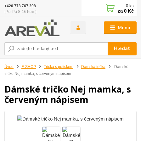
0
ks
+420 773 767 398
za
0 Kč
(Po-Pá 8-16 hod.)
Menu
Hledat
Úvod
E-SHOP
Trička s potiskem
Dámská trička
Dámské
tričko Nej mamka, s červeným nápisem
Dámské tričko Nej mamka, s
červeným nápisem