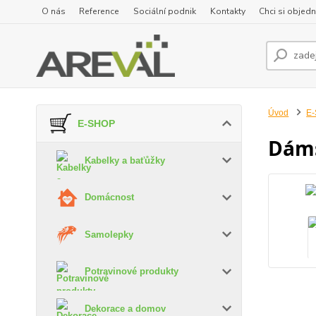
O nás
Reference
Sociální podnik
Kontakty
Chci si objedn
Úvod
E
E-SHOP
Dáms
Kabelky a baťůžky
Domácnost
Samolepky
Potravinové produkty
Dekorace a domov