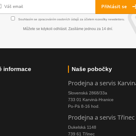
Přihlásit se
Souhlasím se
zpracováním osobních údajů
za účelem rozesílky newsletteru.
Můžete se kdykoli odhlásit. Zasíláme jednou za 14 dní.
é informace
Naše pobočky
Prodejna a servis Karvin
Slovenská 2868/33a
733 01 Karviná-Hranice
Po-Pá 8-16 hod.
Prodejna a servis Třinec
Dukelská 1148
739 61 Třinec