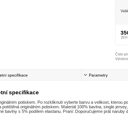
Veli
35
289 
Číslo pr
Výrobce
tní specifikace
Parametry
tní specifikace
riginálním potiskem. Po rozkliknutí vyberte barvu a velikost, kterou p
a potištěná originálním potiskem. Materiál 100% bavlna, single jersey,
é bavlny s 5% podílem elastanu. Praní: Doporučujeme prát naruby do