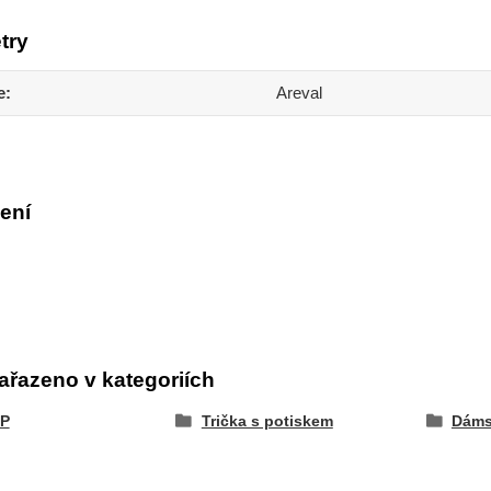
try
e
Areval
ení
ařazeno v kategoriích
P
Trička s potiskem
Dáms