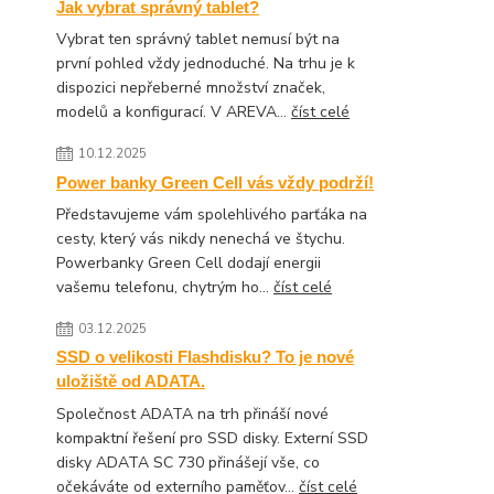
Jak vybrat správný tablet?
Vybrat ten správný tablet nemusí být na
první pohled vždy jednoduché. Na trhu je k
dispozici nepřeberné množství značek,
modelů a konfigurací. V AREVA...
číst celé
10.12.2025
Power banky Green Cell vás vždy podrží!
Představujeme vám spolehlivého parťáka na
cesty, který vás nikdy nenechá ve štychu.
Powerbanky Green Cell dodají energii
vašemu telefonu, chytrým ho...
číst celé
03.12.2025
SSD o velikosti Flashdisku? To je nové
uložiště od ADATA.
Společnost ADATA na trh přináší nové
kompaktní řešení pro SSD disky. Externí SSD
disky ADATA SC 730 přinášejí vše, co
očekáváte od externího paměťov...
číst celé