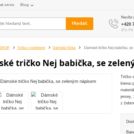
at servis
Blog
Nevíte 
Hledat
+420 
(Po-Pá 
-SHOP
Trička s potiskem
Dámská trička
Dámské tričko Nej babička, s
ké tričko Nej babička, se zele
Tričko 
kterou 
materiá
jersey,
z žebro
Dos
Barv