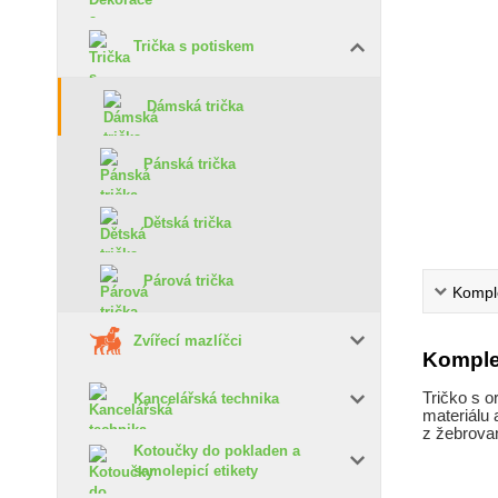
Trička s potiskem
Dámská trička
Pánská trička
Dětská trička
Párová trička
Komple
Zvířecí mazlíčci
Komple
Tričko s o
Kancelářská technika
materiálu 
z žebrovan
Kotoučky do pokladen a
samolepicí etikety