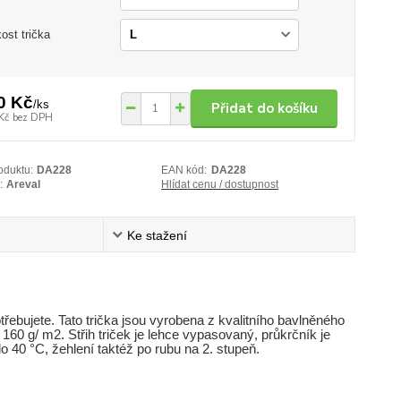
kost trička
0 Kč
/
ks
Přidat do košíku
Kč
bez DPH
oduktu:
DA228
EAN kód:
DA228
:
Areval
Hlídat cenu / dostupnost
Ke stažení
otřebujete. Tato trička jsou vyrobena z kvalitního bavlněného
 160 g/ m2. Střih triček je lehce vypasovaný, průkrčník je
 40 °C, žehlení taktéž po rubu na 2. stupeň.