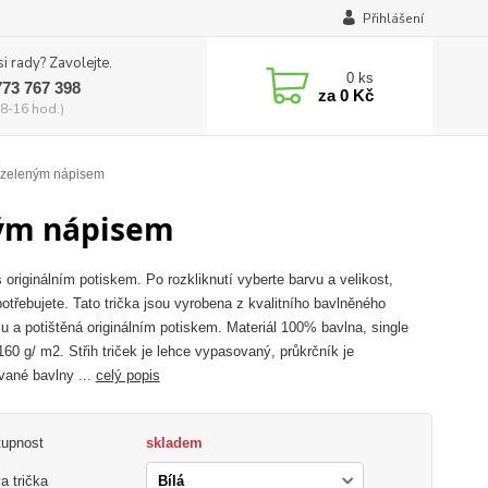
Přihlášení
si rady? Zavolejte.
0
ks
773 767 398
za
0 Kč
8-16 hod.)
e zeleným nápisem
ným nápisem
s originálním potiskem. Po rozkliknutí vyberte barvu a velikost,
potřebujete. Tato trička jsou vyrobena z kvalitního bavlněného
lu a potištěná originálním potiskem. Materiál 100% bavlna, single
 160 g/ m2. Střih triček je lehce vypasovaný, průkrčník je
vané bavlny ...
celý popis
tupnost
skladem
a trička