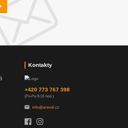
Kontakty
á
+420 773 767 398
(Po-Pá 8-16 hod.)
info@areval.cz