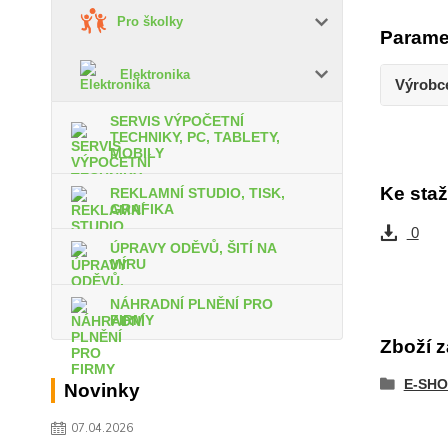
Pro školky
Parame
Elektronika
Výrobc
SERVIS VÝPOČETNÍ
TECHNIKY, PC, TABLETY,
MOBILY
Ke staž
REKLAMNÍ STUDIO, TISK,
GRAFIKA
0
ÚPRAVY ODĚVŮ, ŠITÍ NA
MÍRU
NÁHRADNÍ PLNĚNÍ PRO
FIRMY
Zboží z
E-SHO
Novinky
07.04.2026