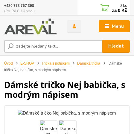
0
ks
+420 773 767 398
za
0 Kč
(Po-Pá 8-16 hod.)
Menu
Hledat
Úvod
E-SHOP
Trička s potiskem
Dámská trička
Dámské
tričko Nej babička, s modrým nápisem
Dámské tričko Nej babička, s
modrým nápisem