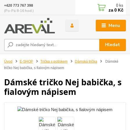
0
ks
+420 773 767 398
za
0 Kč
(Po-Pá 8-16 hod.)
Menu
Hledat
Úvod
E-SHOP
Trička s potiskem
Dámská trička
Dámské
tričko Nej babička, s fialovým nápisem
Dámské tričko Nej babička, s
fialovým nápisem