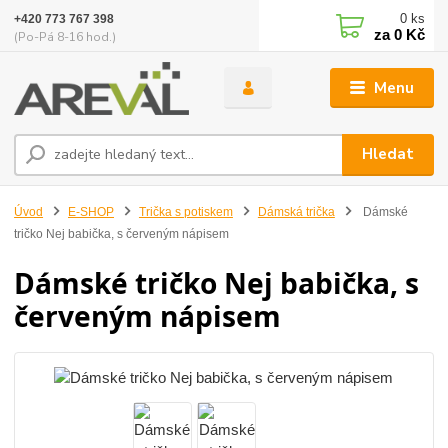
0
ks
+420 773 767 398
za
0 Kč
(Po-Pá 8-16 hod.)
Menu
Hledat
Úvod
E-SHOP
Trička s potiskem
Dámská trička
Dámské
tričko Nej babička, s červeným nápisem
Dámské tričko Nej babička, s
červeným nápisem