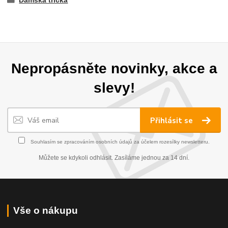
Dámská trička
Nepropásněte novinky, akce a
slevy!
Přihlásit se
Souhlasím se
zpracováním osobních údajů
za účelem rozesílky newsletteru.
Můžete se kdykoli odhlásit. Zasíláme jednou za 14 dní.
Vše o nákupu