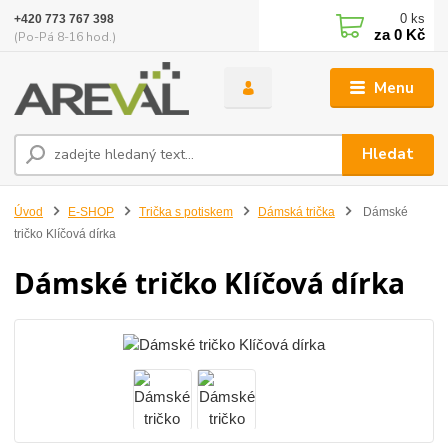
0
ks
+420 773 767 398
za
0 Kč
(Po-Pá 8-16 hod.)
Menu
Hledat
Úvod
E-SHOP
Trička s potiskem
Dámská trička
Dámské
tričko Klíčová dírka
Dámské tričko Klíčová dírka