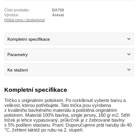
Číslo produktu:
DA750
Výrobce:
Areval
Hlídat cenu / dostupnost
Kompletní specifikace
Parametry
Ke stažení
Kompletní specifikace
Tričko s originálním potiskem. Po rozkliknutí vyberte barvu a
velikost, kterou potřebujete. Tato trička jsou vyrobena
z kvalitního bavlněného materiálu a potištěná originálním
potiskem. Materiál 100% bavlna, single jersey, 160 g/ m2. Střih
triček je lehce vypasovaný, průkrčník je z žebrované bavlny
s 5% podílem elastanu. Praní: Doporučujeme prát naruby do 40
°C, žehlení taktéž po rubu na 2. stupeň.