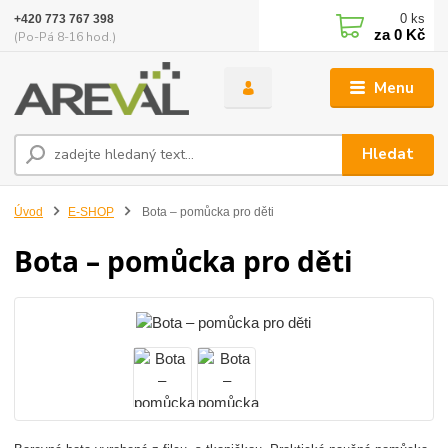
0
ks
+420 773 767 398
za
0 Kč
(Po-Pá 8-16 hod.)
Menu
Hledat
Úvod
E-SHOP
Bota – pomůcka pro děti
Bota – pomůcka pro děti