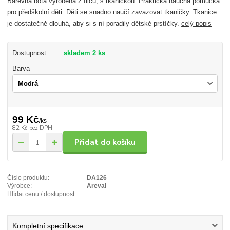
Barevná bota vyrobená z filcu, s tkaničkou. Praktická naučná pomůcka
pro předškolní děti. Děti se snadno naučí zavazovat tkaničky. Tkanice
je dostatečně dlouhá, aby si s ní poradily dětské prstíčky.
celý popis
Dostupnost
skladem 2 ks
Barva
99 Kč
/
ks
82 Kč
bez DPH
Přidat do košíku
Číslo produktu:
DA126
Výrobce:
Areval
Hlídat cenu / dostupnost
Kompletní specifikace