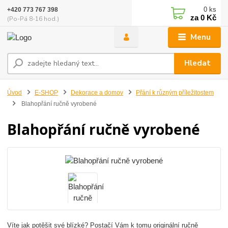
0
ks
+420 773 767 398
za
0 Kč
(Po-Pá 8-16 hod.)
Menu
Hledat
Úvod
E-SHOP
Dekorace a domov
Přání k různým příležitostem
Blahopřání ručně vyrobené
Blahopřání ručně vyrobené
Víte jak potěšit své blízké? Postačí Vám k tomu originální ručně