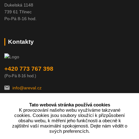
Dukelská 1148
739 61 Třinec
Po-Pá 8-16 hod.
Kontakty
+420 773 767 398
(Po-Pá 8-16 hod.)
info@areval.cz
Tato webová stránka používá cookies
K provozování našeho webu využíváme takzvané
cookies. Cookies jsou soubory sloužící k přizpůsobení
obsahu webu, k měření jeho funkčnosti a obecně k
zajištění vaší maximální spokojenosti. Dejte nám vědět o
Podle zákona o evidenci tržeb je prodávající povinen vystavit
svých preferencích.
kupujícímu účtenku.