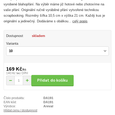
vyrobené blahopřání. Na výběr máme již hotové nebo zhotovíme na
vaše přání. Originální ručně vyráběné přání vytvořené technikou
scrapbooking. Rozměry šířka 10,5 cm x výška 21 cm. Každý kus je
originální a jedinečný. Dodáváme s obálkou...
celý popis
Dostupnost
skladem
Varianta
169 Kč
/
ks
140 Kč
bez DPH
Přidat do košíku
Číslo produktu:
DA191
EAN kód:
DA191
Výrobce:
Areval
Hlídat cenu / dostupnost