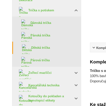
Trička s potiskem
Dámská trička
Pánská trička
Komple
Dětská trička
Párová trička
Komple
Tričko s 
Zvířecí mazlíčci
100% bavln
Doporučuje
Kancelářská technika
Kotoučky do pokladen a
samolepicí etikety
Ke staž