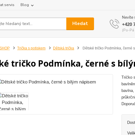
at servis
Blog
Nevíte 
Hledat
+420 
(Po-Pá 
-SHOP
Trička s potiskem
Dětská trička
Dětské tričko Podmínka, černé 
ké tričko Podmínka, černé s bí
Tričko 
bavlněn
bavlna, 
průkrčn
Doporuč
Dos
Veli