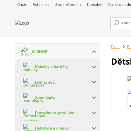
O nás
Reference
Sociální podnik
Kontakty
Chci si objedn
Úvod
E
E-SHOP
Děts
Kabelky a baťůžky
Domácnost
Samolepky
Potravinové produkty
Dekorace a domov