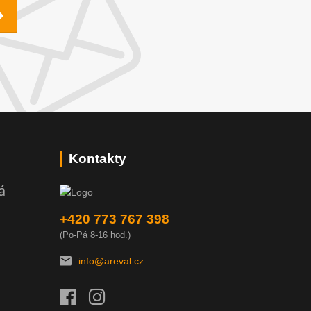
Kontakty
á
+420 773 767 398
(Po-Pá 8-16 hod.)
info@areval.cz