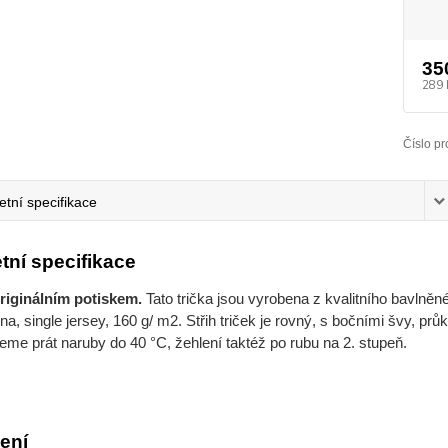
35
289 
Číslo pr
tní specifikace
tní specifikace
originálním potiskem.
Tato trička jsou vyrobena z kvalitního bavlněné
a, single jersey, 160 g/ m2. Střih triček je rovný, s bočními švy, pr
me prát naruby do 40 °C, žehlení taktéž po rubu na 2. stupeň.
ení