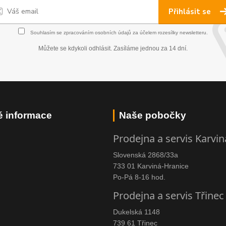
Přihlásit se
Souhlasím se
zpracováním osobních údajů
za účelem rozesílky newsletteru.
Můžete se kdykoli odhlásit. Zasíláme jednou za 14 dní.
é informace
Naše pobočky
Prodejna a servis Karvin
Slovenská 2868/33a
733 01 Karviná-Hranice
Po-Pá 8-16 hod.
Prodejna a servis Třinec
Dukelská 1148
739 61 Třinec