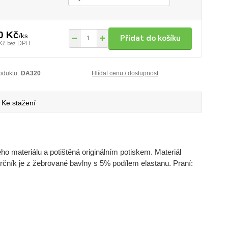
0 Kč
/
ks
Přidat do košíku
Kč
bez DPH
oduktu:
DA320
Hlídat cenu / dostupnost
Ke stažení
ho materiálu a potištěná originálním potiskem. Materiál
ůkrčník je z žebrované bavlny s 5% podílem elastanu. Praní: