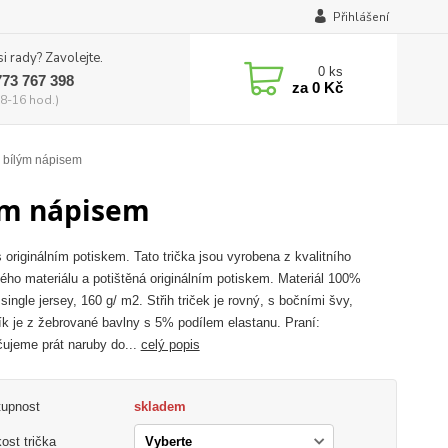
Přihlášení
si rady? Zavolejte.
0
ks
773 767 398
za
0 Kč
8-16 hod.)
s bílým nápisem
lým nápisem
s originálním potiskem. Tato trička jsou vyrobena z kvalitního
ého materiálu a potištěná originálním potiskem. Materiál 100%
single jersey, 160 g/ m2. Střih triček je rovný, s bočními švy,
ík je z žebrované bavlny s 5% podílem elastanu. Praní:
ujeme prát naruby do...
celý popis
tupnost
skladem
kost trička