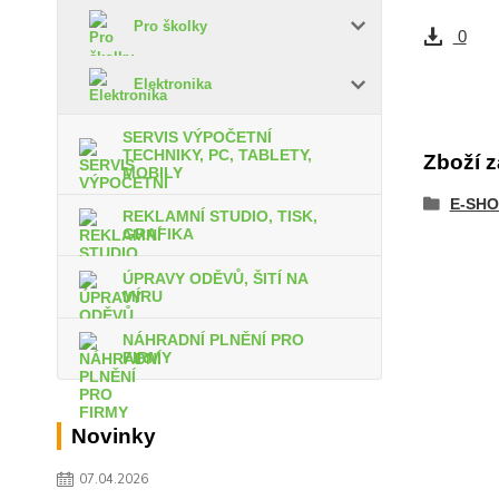
Pro školky
0
Elektronika
SERVIS VÝPOČETNÍ
TECHNIKY, PC, TABLETY,
Zboží z
MOBILY
E-SHO
REKLAMNÍ STUDIO, TISK,
GRAFIKA
ÚPRAVY ODĚVŮ, ŠITÍ NA
MÍRU
NÁHRADNÍ PLNĚNÍ PRO
FIRMY
Novinky
07.04.2026