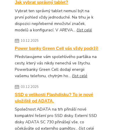
Jak vybrat správný tablet?
Vybrat ten správný tablet nemusí být na
první pohled vždy jednoduché. Na trhu je k
dispozici nepřeberné množství značek,
modelů a konfigurací. V AREVA...
číst celé
10.12.2025
Power banky Green Cell vás vždy podrží!
Představujeme vám spolehlivého parťáka na
cesty, který vás nikdy nenechá ve štychu.
Powerbanky Green Cell dodají energii
vašemu telefonu, chytrým ho...
číst celé
03.12.2025
SSD o velikosti Flashdisku? To je nové
uložiště od ADATA.
Společnost ADATA na trh přináší nové
kompaktní řešení pro SSD disky. Externí SSD
disky ADATA SC 730 přinášejí vše, co
očekáváte od externího paměťov...
číst celé