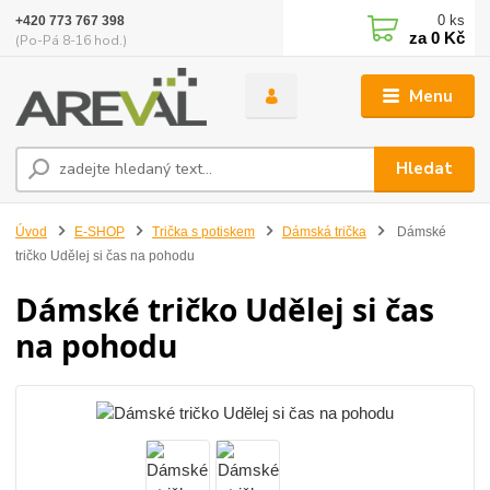
0
ks
+420 773 767 398
za
0 Kč
(Po-Pá 8-16 hod.)
Menu
Hledat
Úvod
E-SHOP
Trička s potiskem
Dámská trička
Dámské
tričko Udělej si čas na pohodu
Dámské tričko Udělej si čas
na pohodu