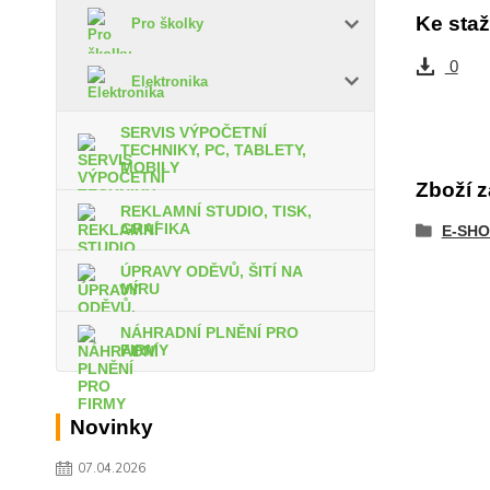
Ke staž
Pro školky
0
Elektronika
SERVIS VÝPOČETNÍ
TECHNIKY, PC, TABLETY,
MOBILY
Zboží z
REKLAMNÍ STUDIO, TISK,
GRAFIKA
E-SHO
ÚPRAVY ODĚVŮ, ŠITÍ NA
MÍRU
NÁHRADNÍ PLNĚNÍ PRO
FIRMY
Novinky
07.04.2026