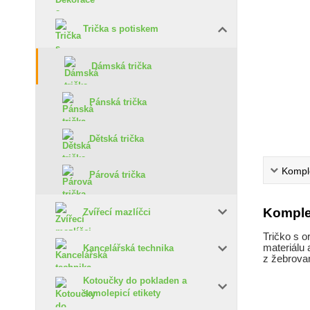
Trička s potiskem
Dámská trička
Pánská trička
Dětská trička
Komple
Párová trička
Komple
Zvířecí mazlíčci
Tričko s o
materiálu 
Kancelářská technika
z žebrovan
Kotoučky do pokladen a
samolepicí etikety