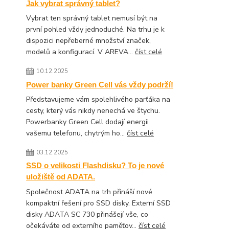
Jak vybrat správný tablet?
Vybrat ten správný tablet nemusí být na
první pohled vždy jednoduché. Na trhu je k
dispozici nepřeberné množství značek,
modelů a konfigurací. V AREVA...
číst celé
10.12.2025
Power banky Green Cell vás vždy podrží!
Představujeme vám spolehlivého parťáka na
cesty, který vás nikdy nenechá ve štychu.
Powerbanky Green Cell dodají energii
vašemu telefonu, chytrým ho...
číst celé
03.12.2025
SSD o velikosti Flashdisku? To je nové
uložiště od ADATA.
Společnost ADATA na trh přináší nové
kompaktní řešení pro SSD disky. Externí SSD
disky ADATA SC 730 přinášejí vše, co
očekáváte od externího paměťov...
číst celé