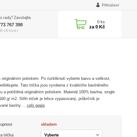
Přihlášení
si rady? Zavolejte.
0
ks
773 767 398
za
0 Kč
8-16 hod.)
s originálním potiskem. Po rozkliknutí vyberte barvu a velikost,
potřebujete. Tato trička jsou vyrobena z kvalitního bavlněného
lu a potištěná originálním potiskem. Materiál 100% bavlna, single
 160 g/ m2. Střih triček je lehce vypasovaný, průkrčník je
vané bavlny ...
celý popis
tupnost
skladem
a trička