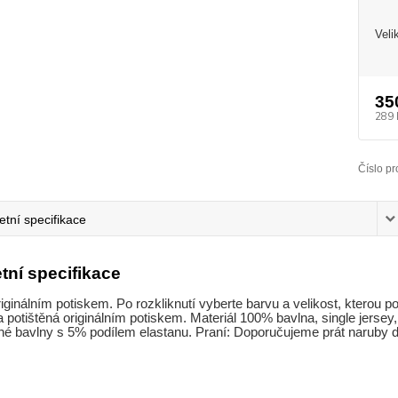
Veli
35
289 
Číslo pr
tní specifikace
tní specifikace
riginálním potiskem. Po rozkliknutí vyberte barvu a velikost, kterou p
a potištěná originálním potiskem. Materiál 100% bavlna, single jersey,
é bavlny s 5% podílem elastanu. Praní: Doporučujeme prát naruby do