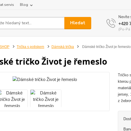
at servis
Blog
Nevíte 
Hledat
+420 
(Po-Pá 
-SHOP
Trička s potiskem
Dámská trička
Dámské tričko Život je řemeslo
ké tričko Život je řemeslo
Tričko 
kterou 
materiá
jersey,
z žebro
Dos
Barv