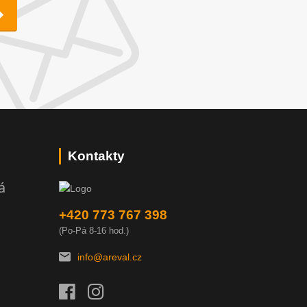
Kontakty
á
+420 773 767 398
(Po-Pá 8-16 hod.)
info@areval.cz