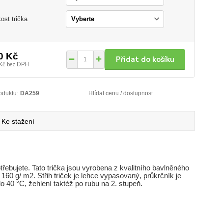
kost trička
0 Kč
Přidat do košíku
Kč
bez DPH
oduktu:
DA259
Hlídat cenu / dostupnost
Ke stažení
otřebujete. Tato trička jsou vyrobena z kvalitního bavlněného
 160 g/ m2. Střih triček je lehce vypasovaný, průkrčník je
 40 °C, žehlení taktéž po rubu na 2. stupeň.