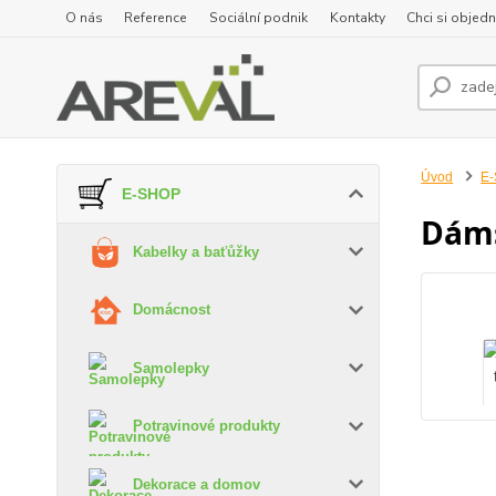
O nás
Reference
Sociální podnik
Kontakty
Chci si objedn
Úvod
E
E-SHOP
Dáms
Kabelky a baťůžky
Domácnost
Samolepky
Potravinové produkty
Dekorace a domov