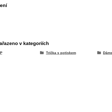
ení
ařazeno v kategoriích
P
Trička s potiskem
Dáms