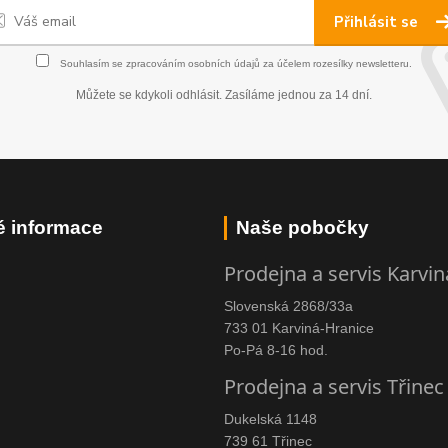
Přihlásit se
Souhlasím se
zpracováním osobních údajů
za účelem rozesílky newsletteru.
Můžete se kdykoli odhlásit. Zasíláme jednou za 14 dní.
é informace
Naše pobočky
Prodejna a servis Karvin
Slovenská 2868/33a
733 01 Karviná-Hranice
Po-Pá 8-16 hod.
Prodejna a servis Třinec
Dukelská 1148
739 61 Třinec