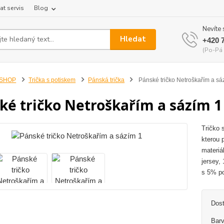
at servis
Blog
Nevíte 
Hledat
+420 
(Po-Pá 
-SHOP
Trička s potiskem
Pánská trička
Pánské tričko Netroškařím a sá
ké tričko Netroškařím a sázím 1
Tričko 
kterou 
materiá
jersey, 
s 5% po
Dos
Barv