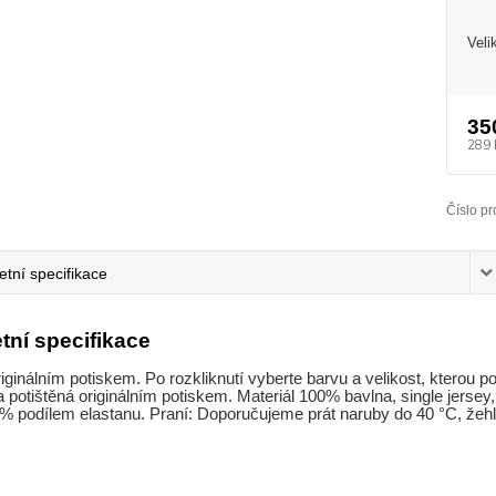
Veli
35
289 
Číslo pr
tní specifikace
tní specifikace
riginálním potiskem. Po rozkliknutí vyberte barvu a velikost, kterou p
a potištěná originálním potiskem. Materiál 100% bavlna, single jersey,
% podílem elastanu. Praní: Doporučujeme prát naruby do 40 °C, žehle