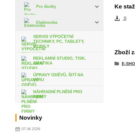
Ke staž
Pro školky
0
Elektronika
SERVIS VÝPOČETNÍ
TECHNIKY, PC, TABLETY,
MOBILY
Zboží z
REKLAMNÍ STUDIO, TISK,
GRAFIKA
E-SHO
ÚPRAVY ODĚVŮ, ŠITÍ NA
MÍRU
NÁHRADNÍ PLNĚNÍ PRO
FIRMY
Novinky
07.04.2026