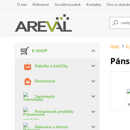
O nás
Reference
Sociální podnik
Kontakty
Chci si objedn
Úvod
E
E-SHOP
Páns
Kabelky a baťůžky
Domácnost
Samolepky
Potravinové produkty
Dekorace a domov