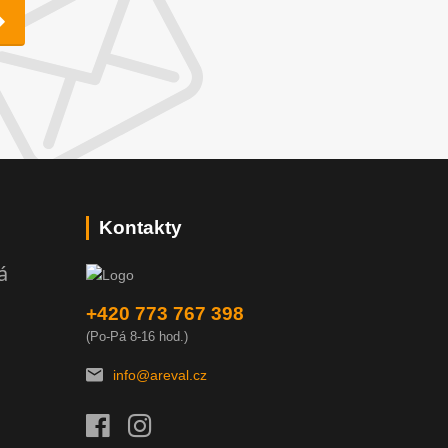
Kontakty
á
+420 773 767 398
(Po-Pá 8-16 hod.)
info@areval.cz