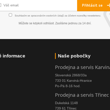
Přihlásit se
Souhlasím se
zpracováním osobních údajů
za účelem rozesílky newsletteru.
Můžete se kdykoli odhlásit. Zasíláme jednou za 14 dní.
é informace
Naše pobočky
Prodejna a servis Karvin
Slovenská 2868/33a
733 01 Karviná-Hranice
Po-Pá 8-16 hod.
Prodejna a servis Třinec
Dukelská 1148
739 61 Třinec