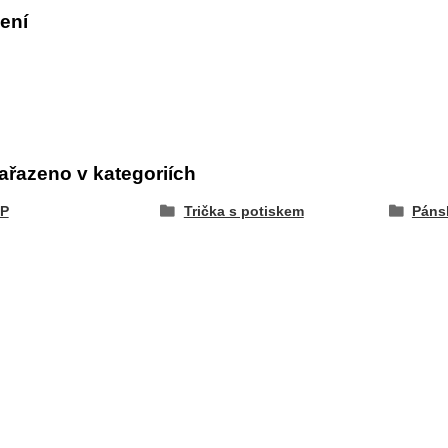
ení
ařazeno v kategoriích
P
Trička s potiskem
Pánsk