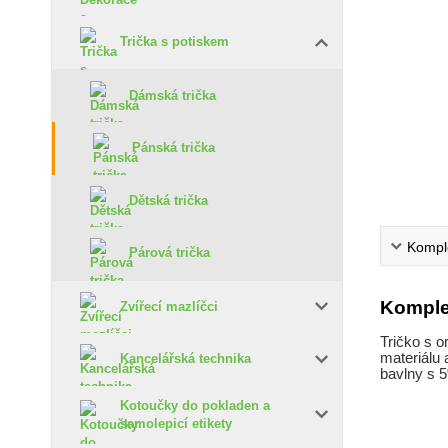
Trička s potiskem
Dámská trička
Pánská trička
Dětská trička
Komple
Párová trička
Komple
Zvířecí mazlíčci
Tričko s o
materiálu 
Kancelářská technika
bavlny s 5
Kotoučky do pokladen a
samolepicí etikety