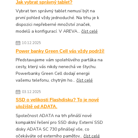
Jak vybrat správný tablet?
Vybrat ten správný tablet nemusí být na
první pohled vždy jednoduché. Na trhu je k
dispozici nepřeberné množství značek,
modelů a konfigurací. V AREVA...
číst celé
10.12.2025
Power banky Green Cell vás vždy podrží!
Představujeme vám spolehlivého parťáka na
cesty, který vás nikdy nenechá ve štychu.
Powerbanky Green Cell dodají energii
vašemu telefonu, chytrým ho...
číst celé
03.12.2025
SSD o velikosti Flashdisku? To je nové
uložiště od ADATA.
Společnost ADATA na trh přináší nové
kompaktní řešení pro SSD disky. Externí SSD
disky ADATA SC 730 přinášejí vše, co
očekáváte od externího paměťov...
číst celé