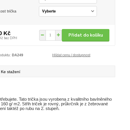
kost trička
0 Kč
Přidat do košíku
Kč
bez DPH
oduktu:
DA249
Hlídat cenu / dostupnost
Ke stažení
otřebujete. Tato trička jsou vyrobena z kvalitního bavlněného
 160 g/ m2. Střih triček je rovný, průkrčník je z žebrované
ní taktéž po rubu na 2. stupeň.