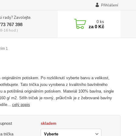
Přihlášení
si rady? Zavolejte.
0
ks
773 767 398
za
0 Kč
8-16 hod.)
zím 1
s originálním potiskem. Po rozkliknutí vyberte barvu a velikost,
potřebujete. Tato trička jsou vyrobena z kvalitního bavlněného
lu a potištěná originálním potiskem. Materiál 100% bavlna, single
160 g/ m2. Střih triček je rovný, průkrčník je z žebrované bavlny
díle...
celý popis
tupnost
skladem
a trička