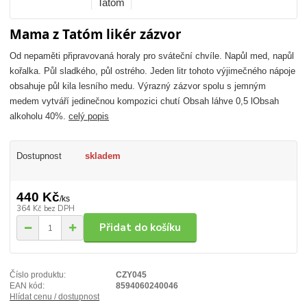
Mama z Tatóm likér zázvor
Od nepaměti připravovaná horaly pro sváteční chvíle. Napůl med, napůl
kořalka. Půl sladkého, půl ostrého. Jeden litr tohoto výjimečného nápoje
obsahuje půl kila lesního medu. Výrazný zázvor spolu s jemným
medem vytváří jedinečnou kompozici chutí Obsah láhve 0,5 lObsah
alkoholu 40%.
celý popis
Dostupnost
skladem
440 Kč
/
ks
364 Kč
bez DPH
Přidat do košíku
Číslo produktu:
CZY045
EAN kód:
8594060240046
Hlídat cenu / dostupnost