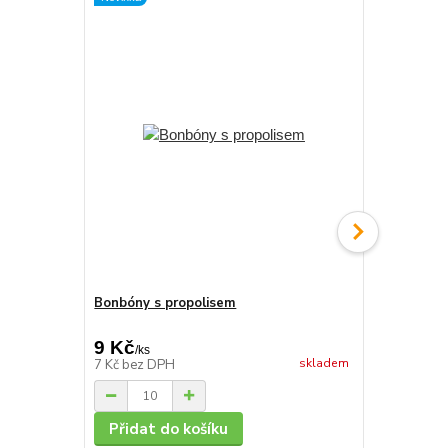
Bonbóny s propolisem
Propolisky
dárková ka
9 Kč
209 Kč
/
ks
/
k
skladem
7 Kč
bez DPH
173 Kč
bez
Přidat do košíku
Přidat 