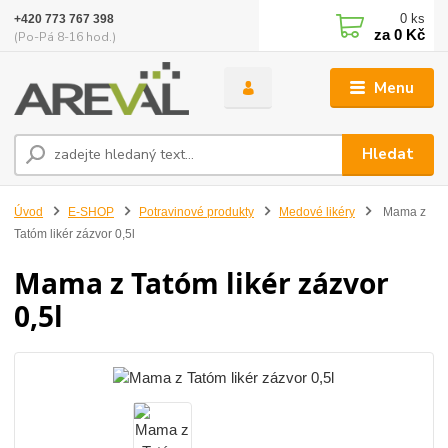
0
ks
+420 773 767 398
za
0 Kč
(Po-Pá 8-16 hod.)
Menu
Hledat
Úvod
E-SHOP
Potravinové produkty
Medové likéry
Mama z
Tatóm likér zázvor 0,5l
Mama z Tatóm likér zázvor
0,5l