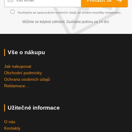
Přihlásit se
Souhlasím se
zpracováním osobních údajů
za účelem rozesílky newsletteru.
Můžete se kdykoli odhlásit. Zasíláme jednou za 14 dní.
Vše o nákupu
Jak nakupovat
Obchodní podmínky
Ochrana osobních údajů
Reklamace....
Užitečné informace
O nás
Kontakty