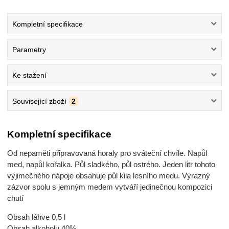
Kompletní specifikace
Parametry
Ke stažení
Související zboží
2
Kompletní specifikace
Od nepaměti připravovaná horaly pro sváteční chvíle. Napůl
med, napůl kořalka. Půl sladkého, půl ostrého. Jeden litr tohoto
výjimečného nápoje obsahuje půl kila lesního medu. Výrazný
zázvor spolu s jemným medem vytváří jedinečnou kompozici
chutí
Obsah láhve 0,5 l
Obsah alkoholu 40%.