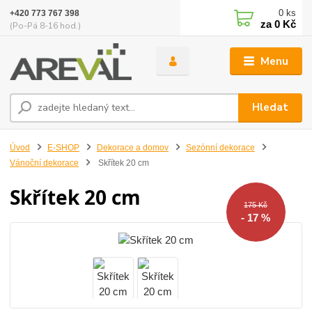
0
ks
+420 773 767 398
za
0 Kč
(Po-Pá 8-16 hod.)
Menu
Hledat
Úvod
E-SHOP
Dekorace a domov
Sezónní dekorace
Vánoční dekorace
Skřítek 20 cm
Skřítek 20 cm
175 Kč
- 17 %