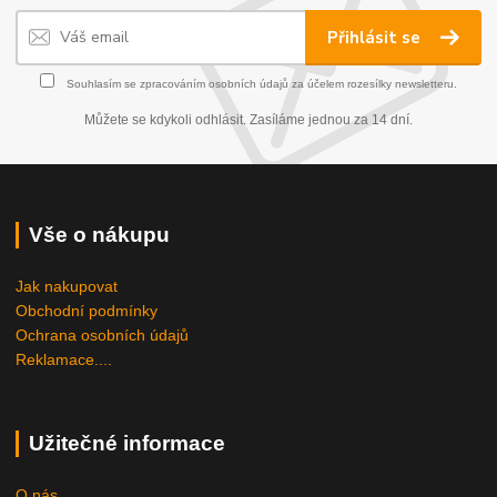
Přihlásit se
Souhlasím se
zpracováním osobních údajů
za účelem rozesílky newsletteru.
Můžete se kdykoli odhlásit. Zasíláme jednou za 14 dní.
Vše o nákupu
Jak nakupovat
Obchodní podmínky
Ochrana osobních údajů
Reklamace....
Užitečné informace
O nás