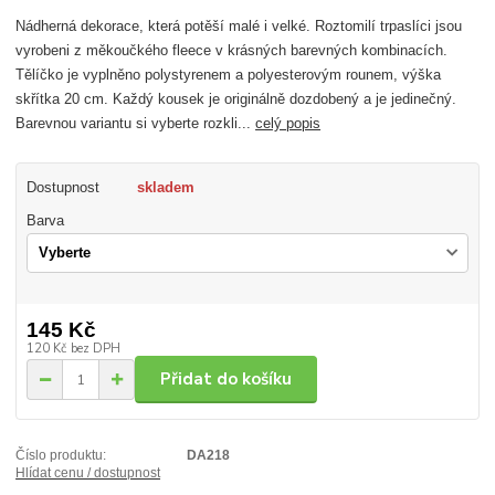
Nádherná dekorace, která potěší malé i velké. Roztomilí trpaslíci jsou
vyrobeni z měkoučkého fleece v krásných barevných kombinacích.
Tělíčko je vyplněno polystyrenem a polyesterovým rounem, výška
skřítka 20 cm. Každý kousek je originálně dozdobený a je jedinečný.
Barevnou variantu si vyberte rozkli...
celý popis
Dostupnost
skladem
Barva
145 Kč
120 Kč
bez DPH
Přidat do košíku
Číslo produktu:
DA218
Hlídat cenu / dostupnost