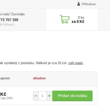
Přihlášení
si rady? Zavolejte.
0
ks
773 767 398
za
0 Kč
8-16 hod.)
ek vyrobený z provázku. Velikost je cca 15 cm.
celý popis
tupnost
skladem
 Kč
Přidat do košíku
č
bez DPH