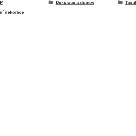
P
Dekorace a domov
Texti
ní dekorace