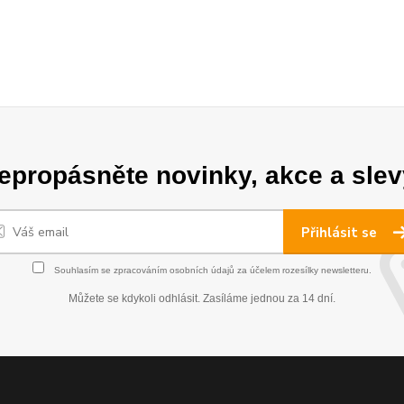
epropásněte novinky, akce a slev
Přihlásit se
Souhlasím se
zpracováním osobních údajů
za účelem rozesílky newsletteru.
Můžete se kdykoli odhlásit. Zasíláme jednou za 14 dní.