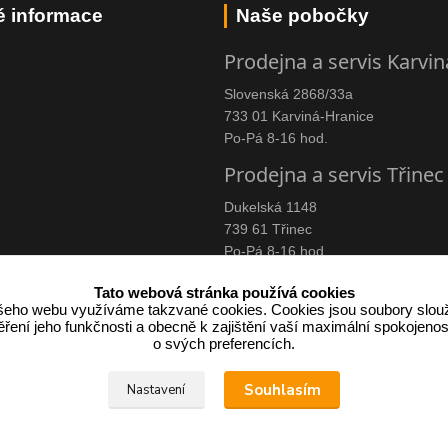
é informace
Naše pobočky
Prodejna a servis Karvin
Slovenská 2868/33a
733 01 Karviná-Hranice
Po-Pá 8-16 hod.
Prodejna a servis Třinec
Dukelská 1148
739 61 Třinec
Po-Pá 8-16 hod.
Tato webová stránka používá cookies
eho webu využíváme takzvané cookies. Cookies jsou soubory slouž
ení jeho funkčnosti a obecně k zajištění vaší maximální spokojenos
címu účtenku.
o svých preferencích.
 v případě technického výpadku pak nejpozději do 48 hodin.
Souhlasím
Nastavení