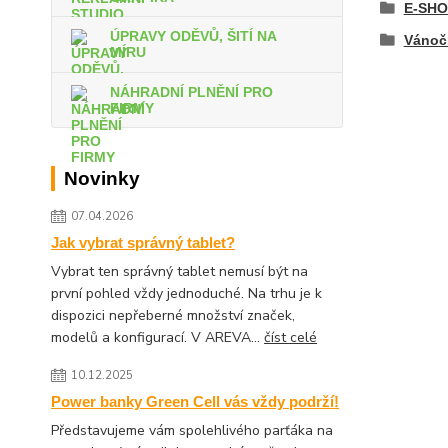
E-SHO
ÚPRAVY ODĚVŮ, ŠITÍ NA
Vánoč
MÍRU
NÁHRADNÍ PLNĚNÍ PRO
FIRMY
Novinky
07.04.2026
Jak vybrat správný tablet?
Vybrat ten správný tablet nemusí být na
první pohled vždy jednoduché. Na trhu je k
dispozici nepřeberné množství značek,
modelů a konfigurací. V AREVA...
číst celé
10.12.2025
Power banky Green Cell vás vždy podrží!
Představujeme vám spolehlivého parťáka na