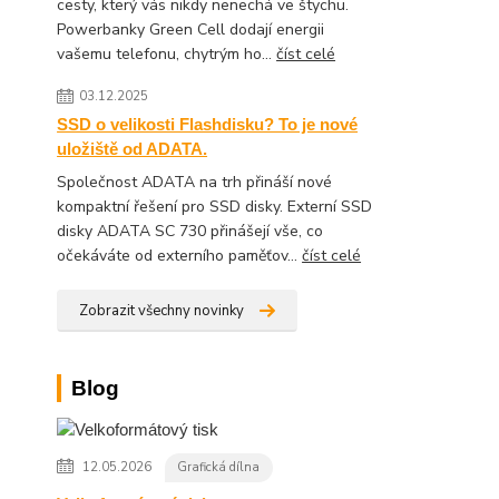
cesty, který vás nikdy nenechá ve štychu.
Powerbanky Green Cell dodají energii
vašemu telefonu, chytrým ho...
číst celé
03.12.2025
SSD o velikosti Flashdisku? To je nové
uložiště od ADATA.
Společnost ADATA na trh přináší nové
kompaktní řešení pro SSD disky. Externí SSD
disky ADATA SC 730 přinášejí vše, co
očekáváte od externího paměťov...
číst celé
Zobrazit všechny novinky
Blog
12.05.2026
Grafická dílna