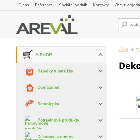
O nás
Reference
Sociální podnik
Kontakty
Chci si objedn
Úvod
E
E-SHOP
Deko
Kabelky a baťůžky
Domácnost
Samolepky
Potravinové produkty
Dekorace a domov