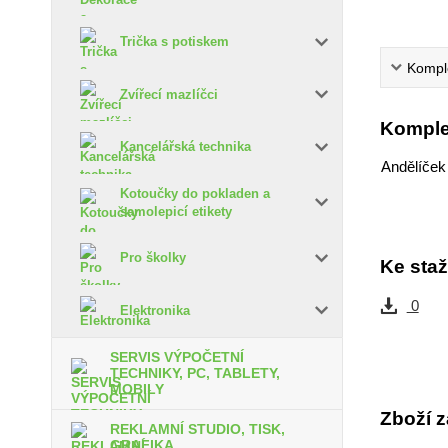
Trička s potiskem
Komple
Zvířecí mazlíčci
Komple
Kancelářská technika
Andělíček
Kotoučky do pokladen a
samolepicí etikety
Pro školky
Ke staž
0
Elektronika
SERVIS VÝPOČETNÍ
TECHNIKY, PC, TABLETY,
MOBILY
Zboží z
REKLAMNÍ STUDIO, TISK,
GRAFIKA