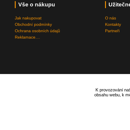
Vše o nákupu
Užitečn
Jak nakupovat
O nás
Obchodní podmínky
Kontakty
Ochrana osobních údajů
Partneři
Reklamace....
K provozování naš
obsahu webu, k měř
Podle zákona o evidenci tržeb je prodávající povinen vystavit kupují
Zároveň je povinen zaevidovat přijatou tržbu u správce daně online;