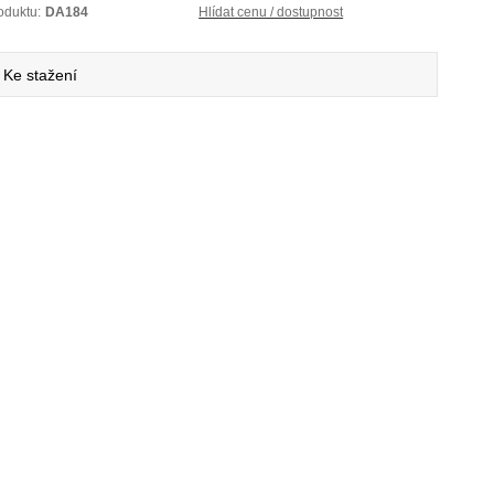
oduktu:
DA184
Hlídat cenu / dostupnost
Ke stažení