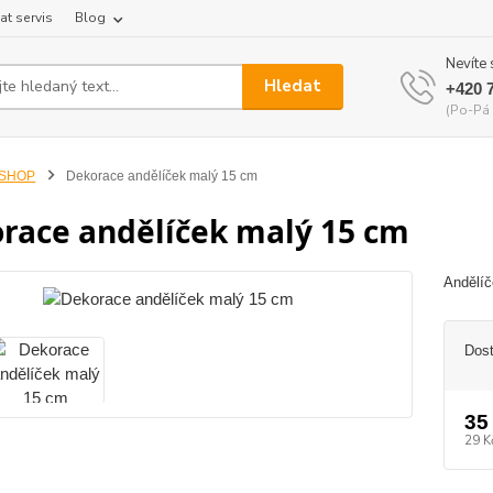
at servis
Blog
Nevíte 
Hledat
+420 
(Po-Pá 
-SHOP
Dekorace andělíček malý 15 cm
race andělíček malý 15 cm
Andělíč
Dos
35
29 K