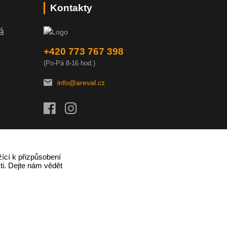
Kontakty
á
+420 773 767 398
(Po-Pá 8-16 hod.)
info@areval.cz
ící k přizpůsobení
ti. Dejte nám vědět