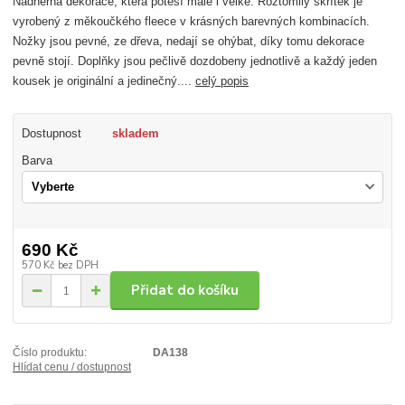
Nádherná dekorace, která potěší malé i velké. Roztomilý skřítek je
vyrobený z měkoučkého fleece v krásných barevných kombinacích.
Nožky jsou pevné, ze dřeva, nedají se ohýbat, díky tomu dekorace
pevně stojí. Doplňky jsou pečlivě dozdobeny jednotlivě a každý jeden
kousek je originální a jedinečný....
celý popis
Dostupnost
skladem
Barva
690 Kč
570 Kč
bez DPH
Přidat do košíku
Číslo produktu:
DA138
Hlídat cenu / dostupnost