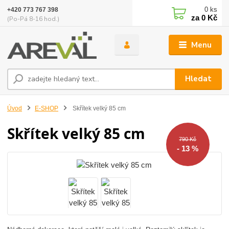
0
ks
+420 773 767 398
za
0 Kč
(Po-Pá 8-16 hod.)
Menu
Hledat
Úvod
E-SHOP
Skřítek velký 85 cm
Skřítek velký 85 cm
790 Kč
- 13 %