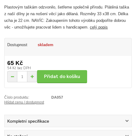
Plastovým taškám odzvonilo, šetřeme společně přírodu. Plátěná taška
z naší dílny je na nošení věcí jako dělaná. Rozměry 33 x38 cm. Délka
ucha je 22 cm. NAVÍC: Zakoupením tohoto výrobku podpoříte dobrou
věc - umožňujete pracovat lidem s handicapem.
celý popis
Dostupnost
skladem
65 Kč
54 Kč
bez DPH
Přidat do košíku
Číslo produktu:
DA057
Hlídat cenu / dostupnost
Kompletní specifikace