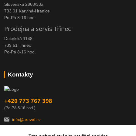
Slovenská 2868/33a
733 01 Karviná-Hranice
Po-Pá 8-16 hod.
Prodejna a servis Třinec
Dukelská 1148
739 61 Třinec
Po-Pá 8-16 hod.
Kontakty
+420 773 767 398
(Po-Pá 8-16 hod.)
info@areval.cz