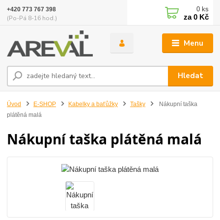
0
ks
+420 773 767 398
za
0 Kč
(Po-Pá 8-16 hod.)
Menu
Hledat
Úvod
E-SHOP
Kabelky a baťůžky
Tašky
Nákupní taška
plátěná malá
Nákupní taška plátěná malá