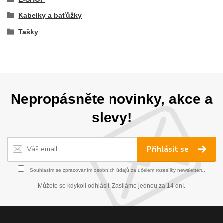
Kabelky a baťůžky
Tašky
Nepropásněte novinky, akce a
slevy!
Přihlásit se
Souhlasím se
zpracováním osobních údajů
za účelem rozesílky newsletteru.
Můžete se kdykoli odhlásit. Zasíláme jednou za 14 dní.