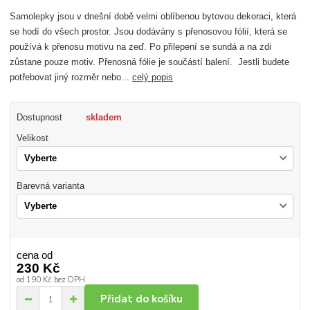
Samolepky jsou v dnešní době velmi oblíbenou bytovou dekoraci, která
se hodí do všech prostor. Jsou dodávány s přenosovou fólií, která se
používá k přenosu motivu na zeď. Po přilepení se sundá a na zdi
zůstane pouze motiv. Přenosná fólie je součástí balení. Jestli budete
potřebovat jiný rozměr nebo...
celý popis
Dostupnost
skladem
Velikost
Barevná varianta
cena od
230 Kč
od
190 Kč
bez DPH
Přidat do košíku