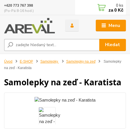
0
ks
+420 773 767 398
za
0 Kč
(Po-Pá 8-16 hod.)
Menu
Hledat
Úvod
E-SHOP
Samolepky
Samolepky na zeď
Samolepky
na zeď - Karatista
Samolepky na zeď - Karatista