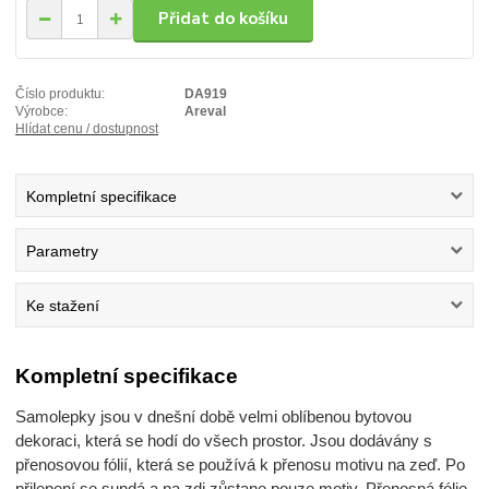
Přidat do košíku
Číslo produktu:
DA919
Výrobce:
Areval
Hlídat cenu / dostupnost
Kompletní specifikace
Parametry
Ke stažení
Kompletní specifikace
Samolepky jsou v dnešní době velmi oblíbenou bytovou
dekoraci, která se hodí do všech prostor. Jsou dodávány s
přenosovou fólií, která se používá k přenosu motivu na zeď. Po
přilepení se sundá a na zdi zůstane pouze motiv. Přenosná fólie