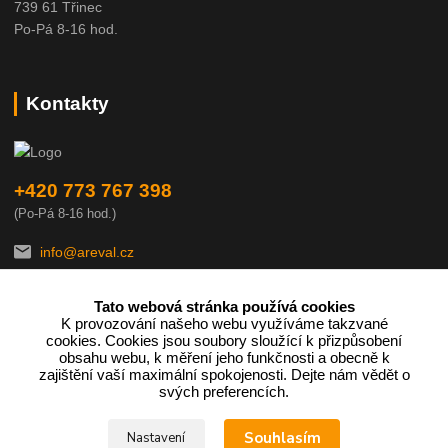
739 61 Třinec
Po-Pá 8-16 hod.
Kontakty
+420 773 767 398
(Po-Pá 8-16 hod.)
info@areval.cz
Tato webová stránka používá cookies
K provozování našeho webu využíváme takzvané
cookies. Cookies jsou soubory sloužící k přizpůsobení
obsahu webu, k měření jeho funkčnosti a obecně k
zajištění vaší maximální spokojenosti. Dejte nám vědět o
Podle zákona o evidenci tržeb je prodávající povinen vystavit
svých preferencích.
kupujícímu účtenku.
Souhlasím
Nastavení
Zároveň je povinen zaevidovat přijatou tržbu u správce daně online;