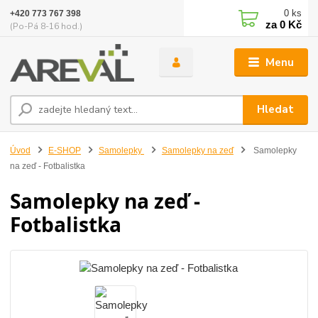
0
ks
+420 773 767 398
za
0 Kč
(Po-Pá 8-16 hod.)
Menu
Hledat
Úvod
E-SHOP
Samolepky
Samolepky na zeď
Samolepky
na zeď - Fotbalistka
Samolepky na zeď -
Fotbalistka