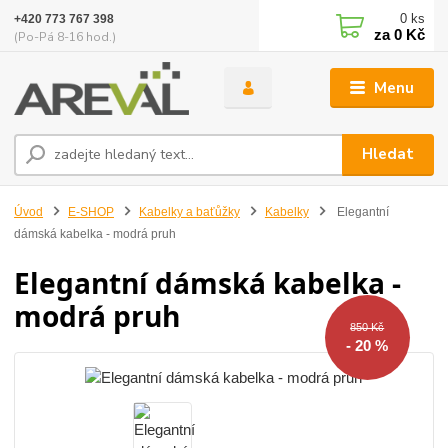
0
ks
+420 773 767 398
za
0 Kč
(Po-Pá 8-16 hod.)
Menu
Hledat
Úvod
E-SHOP
Kabelky a baťůžky
Kabelky
Elegantní
dámská kabelka - modrá pruh
Elegantní dámská kabelka -
modrá pruh
850 Kč
- 20 %