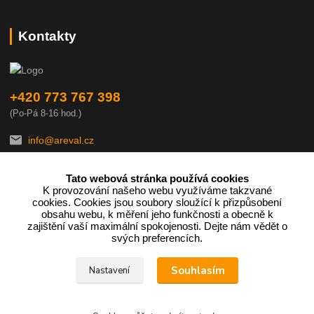
Kontakty
+420 773 767 398
(Po-Pá 8-16 hod.)
info@areval.cz
Tato webová stránka používá cookies
K provozování našeho webu využíváme takzvané
cookies. Cookies jsou soubory sloužící k přizpůsobení
obsahu webu, k měření jeho funkčnosti a obecně k
zajištění vaší maximální spokojenosti. Dejte nám vědět o
Podle zákona o evidenci tržeb je prodávající povinen vystavit
svých preferencích.
kupujícímu účtenku.
Souhlasím
Nastavení
Zároveň je povinen zaevidovat přijatou tržbu u správce daně online;
v případě technického výpadku pak nejpozději do 48 hodin.