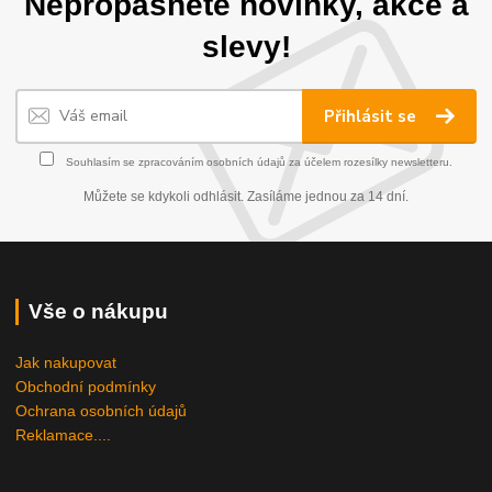
Nepropásněte novinky, akce a
slevy!
Přihlásit se
Souhlasím se
zpracováním osobních údajů
za účelem rozesílky newsletteru.
Můžete se kdykoli odhlásit. Zasíláme jednou za 14 dní.
Vše o nákupu
Jak nakupovat
Obchodní podmínky
Ochrana osobních údajů
Reklamace....