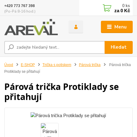
0
ks
+420 773 767 398
za
0 Kč
(Po-Pá 8-16 hod.)
Menu
Hledat
Úvod
E-SHOP
Trička s potiskem
Párová trička
Párová trička
Protiklady se přitahují
Párová trička Protiklady se
přitahují