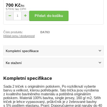
700 Kč
/
ks
579 Kč
bez DPH
Přidat do košíku
Číslo produktu:
DA763
Hlídat cenu / dostupnost
Kompletní specifikace
Ke stažení
Kompletní specifikace
Sada 2 triček s originálním potiskem. Po rozkliknutí vyberte
barvu a velikost, kterou potřebujete. Tato trička jsou vyrobena
z kvalitního bavlněného materiálu a potištěná originálním
potiskem. Materiál 100% bavlna, single jersey, 160 g/ m2. Střih
triček je lehce vypasovaný, průkrčník je z žebrované bavlny
s 5% podílem elastanu. Praní: Doporučujeme prát naruby do 40