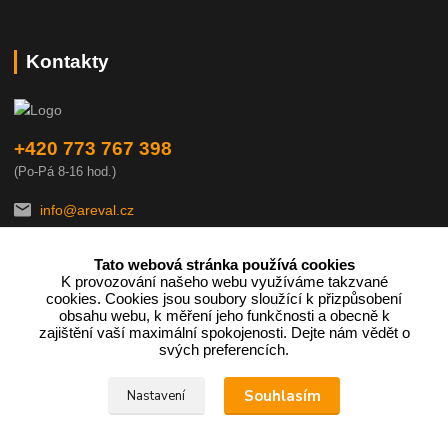
Kontakty
+420 773 767 398
(Po-Pá 8-16 hod.)
info@areval.cz
Tato webová stránka používá cookies
K provozování našeho webu využíváme takzvané
cookies. Cookies jsou soubory sloužící k přizpůsobení
obsahu webu, k měření jeho funkčnosti a obecně k
zajištění vaší maximální spokojenosti. Dejte nám vědět o
Podle zákona o evidenci tržeb je prodávající povinen vystavit
svých preferencích.
kupujícímu účtenku.
Souhlasím
Nastavení
Zároveň je povinen zaevidovat přijatou tržbu u správce daně online;
v případě technického výpadku pak nejpozději do 48 hodin.