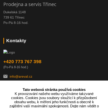
Prodejna a servis Třinec
Dukelská 1148
739 61 Třinec
Po-Pá 8-16 hod.
Kontakty
+420 773 767 398
(Po-Pá 8-16 hod.)
info@areval.cz
Tato webová stránka používá cookies
K provozování našeho webu využíváme takzvané
cookies. Cookies jsou soubory sloužící k přizpůsobení
obsahu webu, k měření jeho funkčnosti a obecně k
zajištění vaší maximální spokojenosti. Dejte nám vědět o
Podle zákona o evidenci tržeb je prodávající povinen vystavit