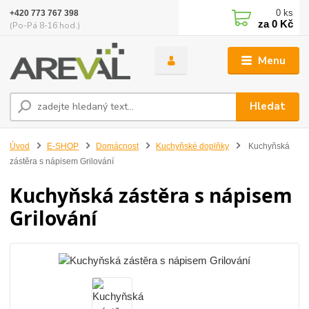
0
ks
+420 773 767 398
za
0 Kč
(Po-Pá 8-16 hod.)
Menu
Hledat
Úvod
E-SHOP
Domácnost
Kuchyňské doplňky
Kuchyňská
zástěra s nápisem Grilování
Kuchyňská zástěra s nápisem
Grilování