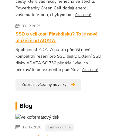
cesty, který vás nikdy nenechá ve štychu.
Powerbanky Green Cell dodají energii
vašemu telefonu, chytrým ho...
číst celé
03.12.2025
SSD o velikosti Flashdisku? To je nové
uložiště od ADATA.
Společnost ADATA na trh přináší nové
kompaktní řešení pro SSD disky. Externí SSD
disky ADATA SC 730 přinášejí vše, co
očekáváte od externího paměťov...
číst celé
Zobrazit všechny novinky
Blog
12.05.2026
Grafická dílna