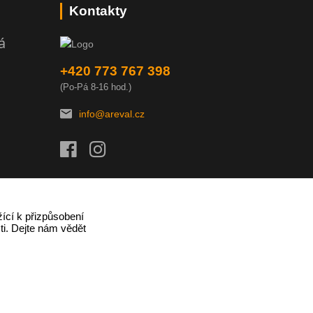
Kontakty
á
+420 773 767 398
(Po-Pá 8-16 hod.)
info@areval.cz
ící k přizpůsobení
ti. Dejte nám vědět