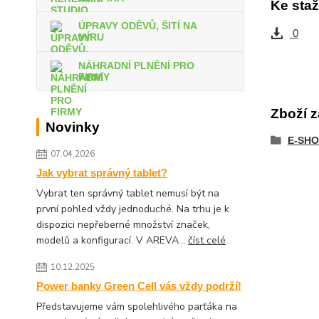
Ke staž
ÚPRAVY ODĚVŮ, ŠITÍ NA
0
MÍRU
NÁHRADNÍ PLNĚNÍ PRO
FIRMY
Zboží z
Novinky
E-SHO
07.04.2026
Jak vybrat správný tablet?
Vybrat ten správný tablet nemusí být na
první pohled vždy jednoduché. Na trhu je k
dispozici nepřeberné množství značek,
modelů a konfigurací. V AREVA...
číst celé
10.12.2025
Power banky Green Cell vás vždy podrží!
Představujeme vám spolehlivého parťáka na