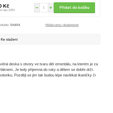
0 Kč
Přidat do košíku
Kč
bez DPH
oduktu:
DA654
Hlídat cenu / dostupnost
Ke stažení
evěná deska s otvory ve tvaru děr ementálu, na kterém je za
láknem. Je tedy příjemná do ruky a dětem se dobře drží.
otoriku. Později se jim tak budou lépe navlékat tkaničky či