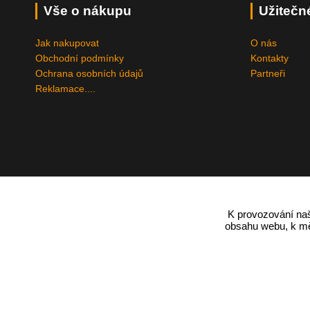
Vše o nákupu
Užitečn
Jak nakupovat
O nás
Obchodní podmínky
Kontakty
Ochrana osobních údajů
Partneři
Reklamace....
K provozování naš
obsahu webu, k měř
Podle zákona o evidenci tržeb je prodávající povinen vystavit kupují
Zároveň je povinen zaevidovat přijatou tržbu u správce daně online;