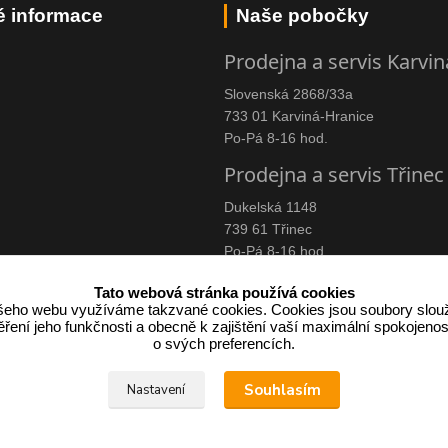
é informace
Naše pobočky
Prodejna a servis Karvin
Slovenská 2868/33a
733 01 Karviná-Hranice
Po-Pá 8-16 hod.
Prodejna a servis Třinec
Dukelská 1148
739 61 Třinec
Po-Pá 8-16 hod.
Tato webová stránka používá cookies
eho webu využíváme takzvané cookies. Cookies jsou soubory slouž
ení jeho funkčnosti a obecně k zajištění vaší maximální spokojenos
címu účtenku.
o svých preferencích.
 v případě technického výpadku pak nejpozději do 48 hodin.
Souhlasím
Nastavení