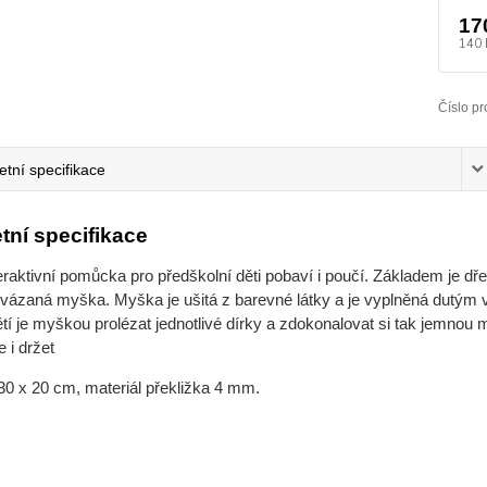
17
140 
Číslo pr
tní specifikace
tní specifikace
eraktivní pomůcka pro předškolní děti pobaví i poučí. Základem je dř
ivázaná myška. Myška je ušitá z barevné látky a je vyplněná dutým v
í je myškou prolézat jednotlivé dírky a zdokonalovat si tak jemnou m
e i držet
0 x 20 cm, materiál překližka 4 mm.