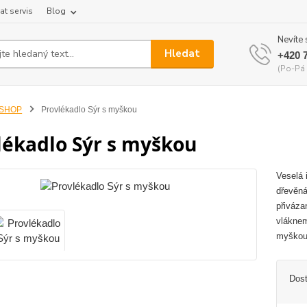
at servis
Blog
Nevíte 
Hledat
+420 
(Po-Pá 
-SHOP
Provlékadlo Sýr s myškou
lékadlo Sýr s myškou
Veselá 
dřevěná
přiváza
vláknem
myškou 
Dos