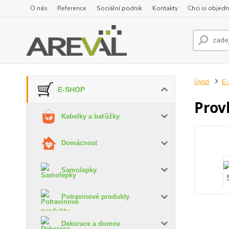
O nás
Reference
Sociální podnik
Kontakty
Chci si objedn
Úvod
E
E-SHOP
Prov
Kabelky a baťůžky
Domácnost
Samolepky
Potravinové produkty
Dekorace a domov