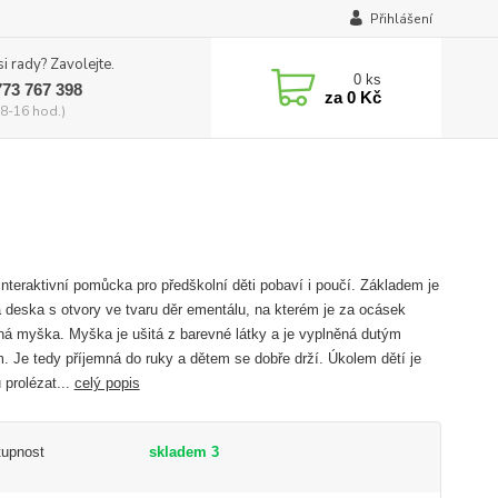
Přihlášení
si rady? Zavolejte.
0
ks
773 767 398
za
0 Kč
8-16 hod.)
interaktivní pomůcka pro předškolní děti pobaví i poučí. Základem je
 deska s otvory ve tvaru děr ementálu, na kterém je za ocásek
ná myška. Myška je ušitá z barevné látky a je vyplněná dutým
. Je tedy příjemná do ruky a dětem se dobře drží. Úkolem dětí je
prolézat...
celý popis
tupnost
skladem 3