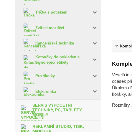
Trička s potiskem
Zvířecí mazlíčci
Kancelářská technika
Komple
Kotoučky do pokladen a
samolepicí etikety
Komple
Veselá int
Pro školky
ocásek př
Úkolem dět
Elektronika
korálky, al
Rozměry 3
SERVIS VÝPOČETNÍ
TECHNIKY, PC, TABLETY,
MOBILY
REKLAMNÍ STUDIO, TISK,
GRAFIKA