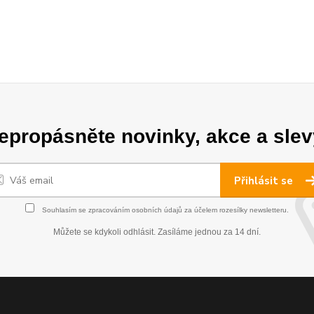
epropásněte novinky, akce a slev
Přihlásit se
Souhlasím se
zpracováním osobních údajů
za účelem rozesílky newsletteru.
Můžete se kdykoli odhlásit. Zasíláme jednou za 14 dní.