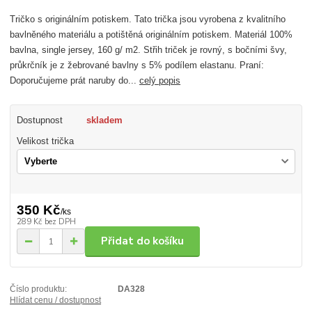
Tričko s originálním potiskem. Tato trička jsou vyrobena z kvalitního
bavlněného materiálu a potištěná originálním potiskem. Materiál 100%
bavlna, single jersey, 160 g/ m2. Střih triček je rovný, s bočními švy,
průkrčník je z žebrované bavlny s 5% podílem elastanu. Praní:
Doporučujeme prát naruby do...
celý popis
Dostupnost
skladem
Velikost trička
350 Kč
/
ks
289 Kč
bez DPH
Přidat do košíku
Číslo produktu:
DA328
Hlídat cenu / dostupnost